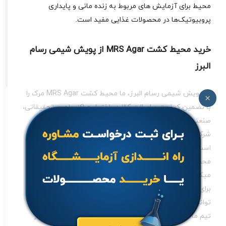
محیط برای آزمایش ‌های مربوط به زنده‌ مانی و پایداری
پروبیوتیک‌ها در محصولات غذایی مفید است.
خرید محیط کشت MRS Agar از پویش شیمی رسام
البرز
در پویش شیمی رسام البرز، ما محیط کشت MRS Agar مرک را
×
با تضمین کیفیت و اصالت کالا در اختیار مراکز علمی، تحقیقاتی،
صنعتی و دانشگاهی قرار می ‌دهیم. این محیط کشت ساخت
شرکت Merck آلمان بوده و مطابق با استانداردهای بین ‌المللی
است. شما می ‌توانید با اطمینان کامل از اصالت و کیفیت این
محصول، آن را برای آزمایشگاه‌ های کنترل کیفیت و تحقیقات
میکروبی در اختیار داشته باشید.
برای دریافت اطلاعات بیشتر، ثبت سفارش یا مشاوره خرید، می
‌توانید با
واحد فروش پویش شیمی رسام البرز
تماس بگیرید.
تیم ما آماده پاسخ‌گویی به تمامی نیازهای تخصصی شما در