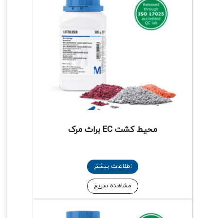
محیط کشت EC براث مرک
اطلاعات بیشتر
مشاهده سریع