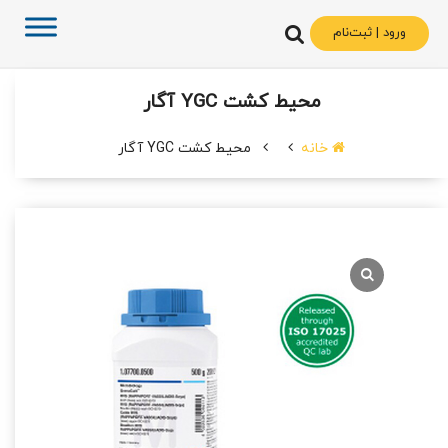
ورود | ثبت‌نام
محیط کشت YGC آگار
خانه
محیط کشت YGC آگار