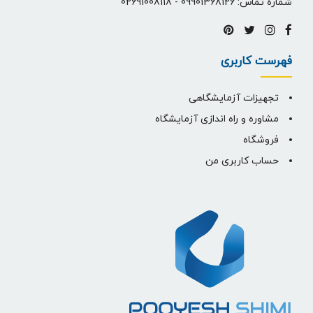
شماره تماس:
09901368126
-
02691008118
فهرست کاربری
تجهیزات آزمایشگاهی
مشاوره و راه اندازی آزمایشگاه
فروشگاه
حساب کاربری من