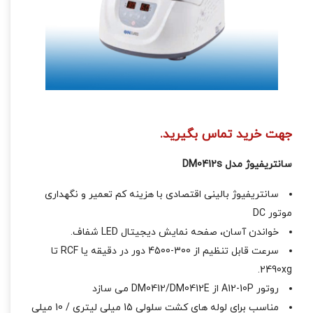
جهت خرید تماس بگیرید.
سانتریفیوژ مدل DM0412s
سانتریفیوژ بالینی اقتصادی با هزینه کم تعمیر و نگهداری
موتور DC
خواندن آسان، صفحه نمایش دیجیتال LED شفاف.
سرعت قابل تنظیم از 300-4500 دور در دقیقه یا RCF تا
2490xg.
روتور A12-10P از DM0412/DM0412E می سازد
مناسب برای لوله های کشت سلولی 15 میلی لیتری / 10 میلی