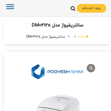
ورود | ثبت‌نام
سانتریفیوژ مدل DM0412s
خانه
سانتریفیوژ مدل DM0412s