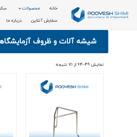
خانه
محصولات
سکو
سفارش آنلاین
درباره ما
شیشه آلات و ظروف آزمایشگاه
نمایش 49–64 از 71 نتیجه