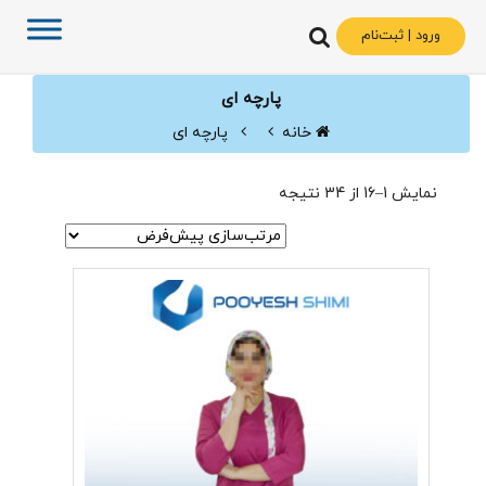
ورود | ثبت‌نام
پارچه ای
خانه
پارچه ای
نمایش 1–16 از 34 نتیجه